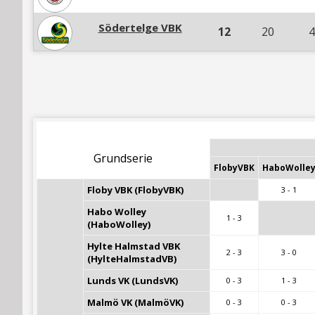
Södertelge VBK
12
20
4
Grundserie
FlobyVBK
HaboWolle
Floby VBK (FlobyVBK)
3 - 1
Habo Wolley 
1 - 3
(HaboWolley)
Hylte Halmstad VBK 
2 - 3
3 - 0
(HylteHalmstadVB)
Lunds VK (LundsVK)
0 - 3
1 - 3
Malmö VK (MalmöVK)
0 - 3
0 - 3