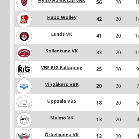
Hylte Halmstad VBK
56
20
1
Habo Wolley
42
20
1
Lunds VK
41
20
1
Sollentuna VK
33
20
1
VBF RIG Falköping
25
20
9
Vingåkers VBK
20
20
7
Uppsala VBS
18
20
5
Malmö VK
13
20
4
Örkelljunga VK
13
20
4