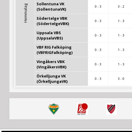
Sollentuna VK 
Hemmalag
0 - 3
3 - 2
(SollentunaVK)
Södertelge VBK 
0 - 3
1 - 3
(SödertelgeVBK)
Uppsala VBS 
0 - 3
1 - 3
(UppsalaVBS)
VBF RIG Falköping 
0 - 3
1 - 3
(VBFRIGFalköping)
Vingåkers VBK 
0 - 3
1 - 3
(VingåkersVBK)
Örkelljunga VK 
0 - 3
3 - 0
(ÖrkelljungaVK)