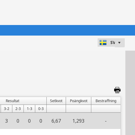
Resultat
Setkvot
Poängkvot
Bestraffning
3-2
2-3
1-3
0-3
3
0
0
0
6,67
1,293
-