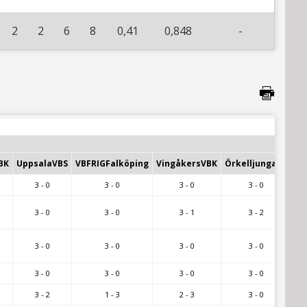
2
2
6
8
0,41
0,848
-
BK
UppsalaVBS
VBFRIGFalköping
VingåkersVBK
ÖrkelljungaVK
3 - 0
3 - 0
3 - 0
3 - 0
3 - 0
3 - 0
3 - 1
3 - 2
3 - 0
3 - 0
3 - 0
3 - 0
3 - 0
3 - 0
3 - 0
3 - 0
3 - 2
1 - 3
2 - 3
3 - 0