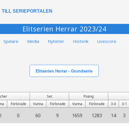
TILL SERIEPORTALEN
Elitserien Herrar 2023/24
Spelare
Media
Nyheter
Historik
Livescore
Elitserien Herrar - Grundserie
cher
Set
Poäng
na
Förlorade
Vunna
Förlorade
Vunna
Förlorade
3-0
3-1
0
0
60
9
1659
1283
14
3