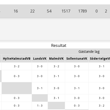
16
22
54
1517
1789
0
2
Resultat
Gästande lag
y
HylteHalmstadVB
LundsVK
MalmöVK
SollentunaVK
SödertelgeV
3 - 2
3 - 0
3 - 2
3 - 0
3 - 1
0 - 3
3 - 0
3 - 1
3 - 0
3 - 0
3 - 1
3 - 0
3 - 1
3 - 0
0 - 3
3 - 1
3 - 0
3 - 0
0 - 3
1 - 3
0 - 3
3 - 2