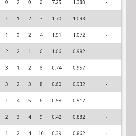
0
2
0
0
7,25
1,388
-
1
1
2
3
1,70
1,093
-
1
0
2
4
1,91
1,072
-
2
2
1
6
1,06
0,982
-
3
1
2
8
0,74
0,957
-
3
2
3
8
0,60
0,932
-
1
4
5
6
0,58
0,917
-
2
3
4
9
0,42
0,882
-
1
2
4
10
0,39
0,862
-