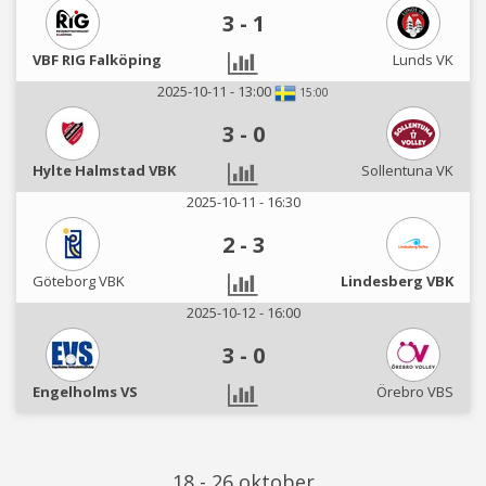
3
-
1
VBF RIG Falköping
Lunds VK
2025-10-11 - 13:00
15:00
3
-
0
Hylte Halmstad VBK
Sollentuna VK
2025-10-11 - 16:30
2
-
3
Göteborg VBK
Lindesberg VBK
2025-10-12 - 16:00
3
-
0
Engelholms VS
Örebro VBS
18 - 26 oktober