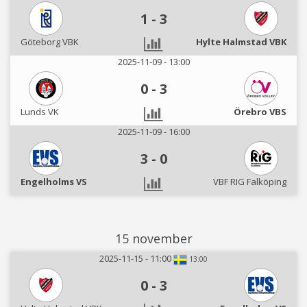
1
-
3
Göteborg VBK
Hylte Halmstad VBK
2025-11-09 - 13:00
0
-
3
Lunds VK
Örebro VBS
2025-11-09 - 16:00
3
-
0
Engelholms VS
VBF RIG Falköping
15 november
2025-11-15 - 11:00
13:00
0
-
3