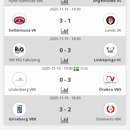
Hylte Halmstad VBK
Engelholms VS
2025-11-15 - 14:30
3
-
1
Sollentuna VK
Lunds VK
2025-11-15 - 14:30
0
-
3
VBF RIG Falköping
Linköpings VC
2025-11-15 - 13:00
15:00
0
-
3
Lindesberg VBK
Örebro VBS
2025-11-15 - 16:30
3
-
2
Göteborg VBK
Gislaveds VBK