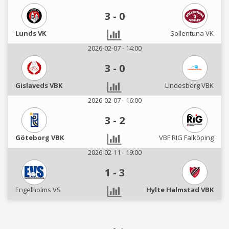
3
-
0
Lunds VK
Sollentuna VK
2026-02-07 - 14:00
3
-
0
Gislaveds VBK
Lindesberg VBK
2026-02-07 - 16:00
3
-
2
Göteborg VBK
VBF RIG Falköping
2026-02-11 - 19:00
1
-
3
Engelholms VS
Hylte Halmstad VBK