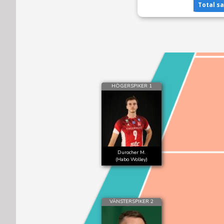
Total s
HÖGERSPIKER 1
Durocher M.
(Habo Wolley)
VÄNSTERSPIKER 2