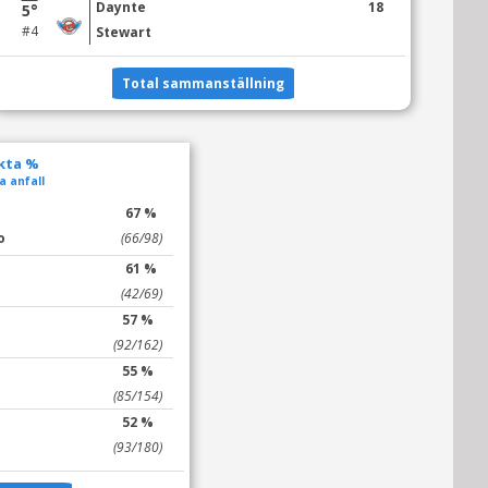
Daynte
18
5°
#4
Stewart
Total sammanställning
ekta %
a anfall
67 %
o
(66/98)
61 %
(42/69)
57 %
(92/162)
55 %
(85/154)
52 %
(93/180)