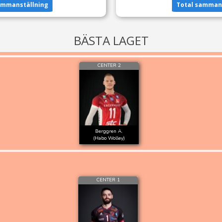
ammanställning
Total sammans
BÄSTA LAGET
CENTER 2
Berggren A.
(Habo Wolley)
CENTER 1