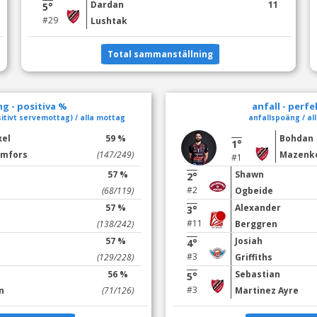
Dardan
11
5°
#29
Lushtak
Total sammanställning
g - positiva %
anfall - perf
itivt servemottag) / alla mottag
anfallspoäng / all
xel
59 %
Bohdan
1°
lmfors
(147/249)
Mazenk
#1
57 %
Shawn
2°
#2
(68/119)
Ogbeide
57 %
Alexander
3°
#11
(138/242)
Berggren
57 %
Josiah
4°
#3
(129/228)
Griffiths
56 %
Sebastian
5°
#3
n
(71/126)
Martinez Ayre