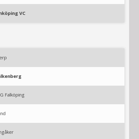
inköping VC
erp
alkenberg
G Falköping
und
ngåker