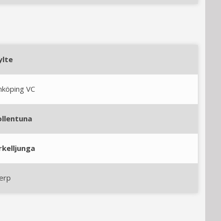
ylte
nköping VC
ollentuna
rkelljunga
erp