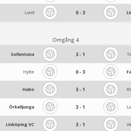
Lund
0
-
3
L
Omgång 4
Sollentuna
3
-
1
Ti
Hylte
0
-
3
F
Habo
3
-
1
RI
Örkelljunga
3
-
1
L
Linköping VC
3
-
1
Vi