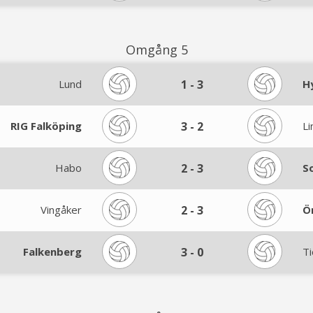
Omgång 5
Lund
1
-
3
H
RIG Falköping
3
-
2
Li
Habo
2
-
3
S
Vingåker
2
-
3
Ö
Falkenberg
3
-
0
Ti