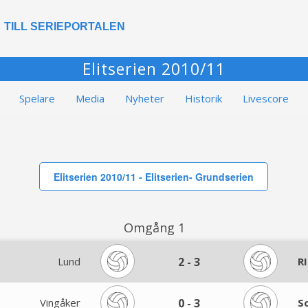
TILL SERIEPORTALEN
Elitserien 2010/11
Spelare
Media
Nyheter
Historik
Livescore
Elitserien 2010/11 - Elitserien- Grundserien
Omgång 1
Lund
2
-
3
R
Vingåker
0
-
3
S