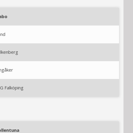
abo
und
alkenberg
ngåker
G Falköping
ollentuna