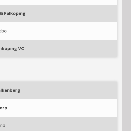
IG Falköping
abo
inköping VC
alkenberg
ierp
und