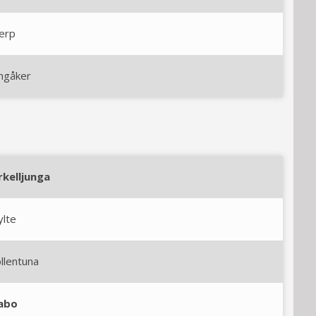
erp
ngåker
rkelljunga
ylte
llentuna
abo