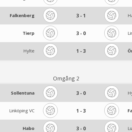
Falkenberg
3
-
1
H
Tierp
3
-
0
Li
Hylte
1
-
3
Ö
Omgång 2
Sollentuna
3
-
0
H
Linköping VC
1
-
3
F
Habo
3
-
0
L