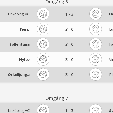
Omgång 6
Linköping VC
1
-
3
H
Tierp
3
-
0
L
Sollentuna
3
-
0
F
Hylte
3
-
0
Vi
Örkelljunga
3
-
0
RI
Omgång 7
Linköping VC
1
-
3
S