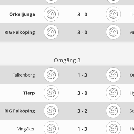
Örkelljunga
3
-
0
Ti
RIG Falköping
3
-
0
Vi
Omgång 3
Falkenberg
1
-
3
Ö
Tierp
3
-
0
H
RIG Falköping
3
-
2
So
Vingåker
1
-
3
H