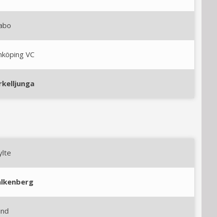
abo
nköping VC
rkelljunga
ylte
alkenberg
und