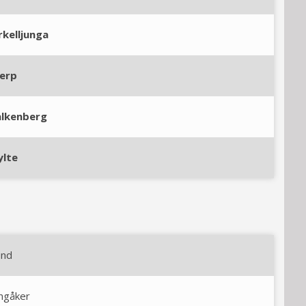
rkelljunga
ierp
alkenberg
ylte
und
ngåker