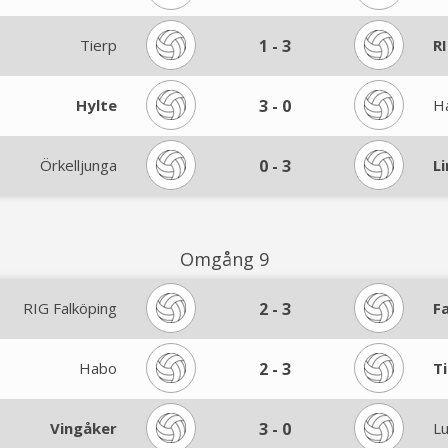
Tierp
1
-
3
R
Hylte
3
-
0
H
Örkelljunga
0
-
3
L
Omgång 9
RIG Falköping
2
-
3
F
Habo
2
-
3
T
Vingåker
3
-
0
L