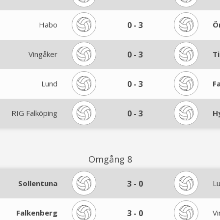
Habo
0
-
3
Ö
Vingåker
0
-
3
T
Lund
0
-
3
F
RIG Falköping
0
-
3
H
Omgång 8
Sollentuna
3
-
0
L
Falkenberg
3
-
0
Vi