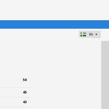
50
45
43