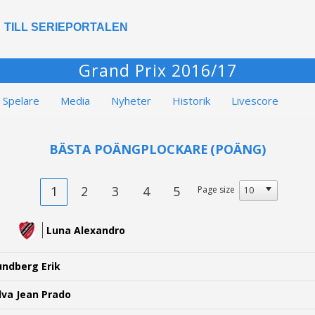
TILL SERIEPORTALEN
Grand Prix 2016/17
Spelare
Media
Nyheter
Historik
Livescore
BÄSTA POÄNGPLOCKARE
(POÄNG)
1
2
3
4
5
Page size
Luna Alexandro
undberg Erik
ilva Jean Prado