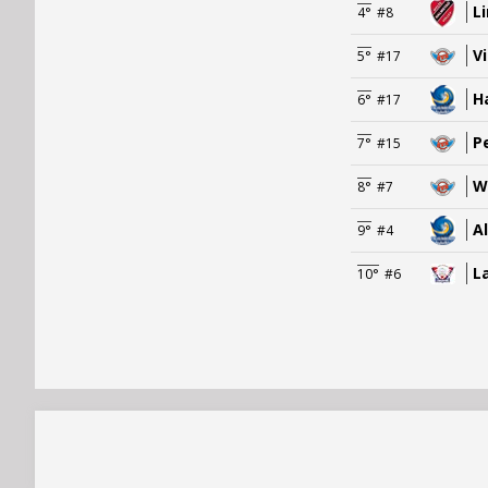
L
4°
#8
V
5°
#17
H
6°
#17
P
7°
#15
W
8°
#7
A
9°
#4
L
10°
#6