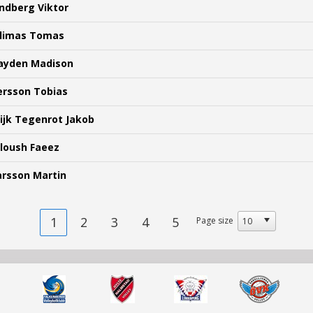
indberg Viktor
ilimas Tomas
ayden Madison
ersson Tobias
ijk Tegenrot Jakob
lloush Faeez
arsson Martin
1
2
3
4
5
Page size