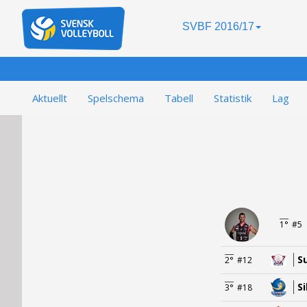
SVBF 2016/17
Aktuellt
Spelschema
Tabell
Statistik
Lag
1°
#5
S
2°
#12
S
3°
#18