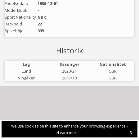
Födelsedata
1995-12-01
Moderklubb
-
Sport Nationality
GBR
Räckhöjd
22
Spikehöjd
335
Historik
Lag
Säsonger
Nationalitet
Lund
2020/21
GBR
Vingåker
2017/18
GBR
We use cookies on this site to enhance your browsing experience -
>Learn more
X
PRIVACY POLICY