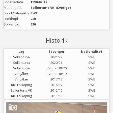
Födelsedata
1998-02-12
Moderklubb
Sollentuna VK
(Sverige)
Sport Nationality
SWE
Räckhöjd
240
Spikehöjd
330
Historik
Lag
Säsonger
Nationalitet
Sollentuna
2021/22
SWE
Sollentuna
2020/21
SWE
Sollentuna
SVBF 2019/20
SWE
Vingåker
SVBF 2018/19
SWE
Vingåker
2017/18
SWE
RIG Falköping
2016/17
SWE
Sollentuna VK
2015/16
SWE
RIG Falköping
2015/16
SWE