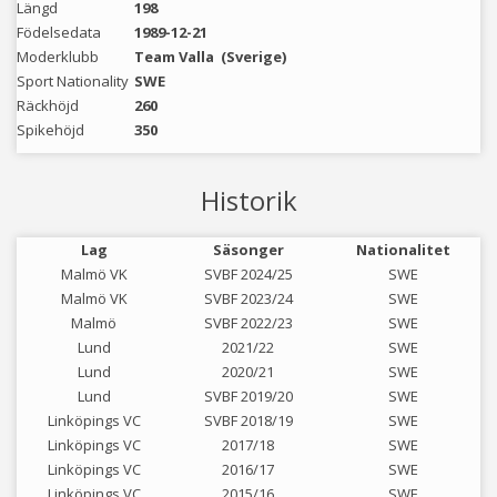
Längd
198
Födelsedata
1989-12-21
Moderklubb
Team Valla
(Sverige)
Sport Nationality
SWE
Räckhöjd
260
Spikehöjd
350
Historik
Lag
Säsonger
Nationalitet
Malmö VK
SVBF 2024/25
SWE
Malmö VK
SVBF 2023/24
SWE
Malmö
SVBF 2022/23
SWE
Lund
2021/22
SWE
Lund
2020/21
SWE
Lund
SVBF 2019/20
SWE
Linköpings VC
SVBF 2018/19
SWE
Linköpings VC
2017/18
SWE
Linköpings VC
2016/17
SWE
Linköpings VC
2015/16
SWE