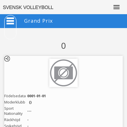
Togg
SVENSK VOLLEYBOLL
navig
Grand Prix
0
Födelsedata
0001-01-01
Moderklubb
()
Sport
---
Nationality
Räckhöjd
-
Spikehöjd
-