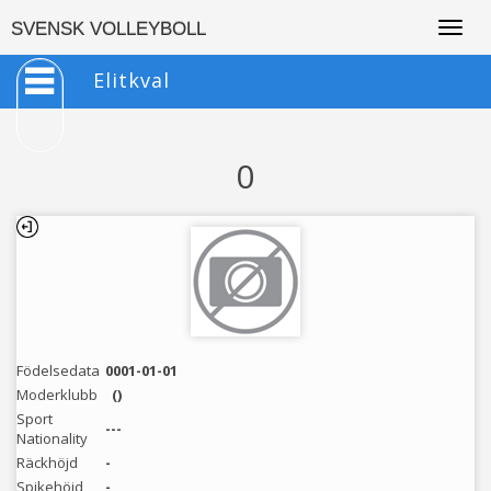
Togg
SVENSK VOLLEYBOLL
navig
Elitkval
0
Födelsedata
0001-01-01
Moderklubb
()
Sport
---
Nationality
Räckhöjd
-
Spikehöjd
-