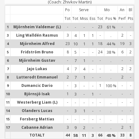
(Coach: Zhivkov Martin)
Po
Serve
Mo
An
Bl
Tot
Tot
Miss
Ess
Tot
Pos %
Perf
Pts
Mjörnheim Valdemar (L)
-
-
-
-
23
61 %
-
-
1
1
Ling Walldén Rasmus
3
4
1
1
-
.
2
-
3
3
Mjörnheim Alfred
23
10
1
1
18
44 %
19
3
4
4
Fridström Bruno
8
5
-
-
24
38 %
6
2
5
5
Mjörnheim Gustav
-
7
1
-
-
.
-
-
6
6
Jajo Lukas
4
7
4
-
-
.
2
2
7
7
Lutterodt Emmanuel
2
7
1
-
-
.
2
-
8
8
Dumancic Dario
-
3
-
-
1
100 %
-
-
9
9
Björnsjö Isak
1
3
-
1
-
.
-
-
10
1
Westerberg Liam (L)
-
-
-
-
-
.
-
-
11
1
Olanders Lucas
-
3
1
-
-
.
-
-
14
1
Forsberg Mattias
-
-
-
-
-
.
-
-
15
1
Cabanne Adrian
3
9
2
-
-
.
2
1
17
1
TOTALT
44
58
11
3
66
48 %
33
8