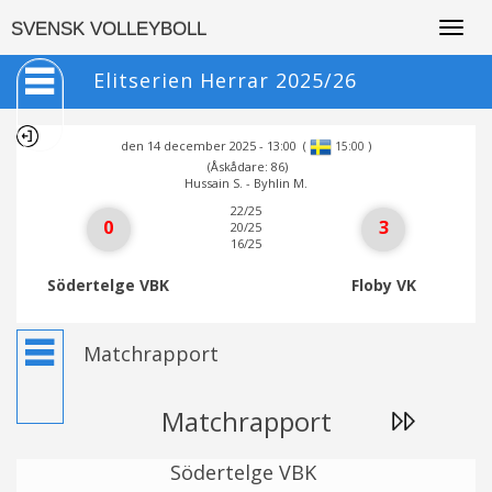
Togg
SVENSK VOLLEYBOLL
navig
Elitserien Herrar 2025/26
den 14 december 2025 - 13:00
(
)
15:00
(Åskådare: 86)
Hussain S. - Byhlin M.
22/25
0
3
20/25
16/25
Södertelge VBK
Floby VK
Matchrapport
Matchrapport
Södertelge VBK