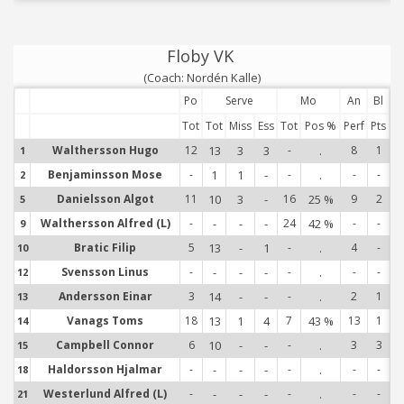
Floby VK
(Coach: Nordén Kalle)
Po
Serve
Mo
An
Bl
Tot
Tot
Miss
Ess
Tot
Pos %
Perf
Pts
Walthersson Hugo
12
13
3
3
-
.
8
1
1
1
Benjaminsson Mose
-
1
1
-
-
.
-
-
2
2
Danielsson Algot
11
10
3
-
16
25 %
9
2
5
5
Walthersson Alfred (L)
-
-
-
-
24
42 %
-
-
9
9
Bratic Filip
5
13
-
1
-
.
4
-
10
1
Svensson Linus
-
-
-
-
-
.
-
-
12
1
Andersson Einar
3
14
-
-
-
.
2
1
13
1
Vanags Toms
18
13
1
4
7
43 %
13
1
14
1
Campbell Connor
6
10
-
-
-
.
3
3
15
1
Haldorsson Hjalmar
-
-
-
-
-
.
-
-
18
1
Westerlund Alfred (L)
-
-
-
-
-
.
-
-
21
2