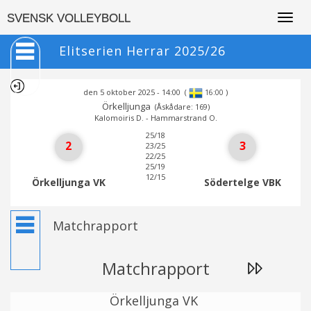
Togg
SVENSK VOLLEYBOLL
navig
Elitserien Herrar 2025/26
den 5 oktober 2025 - 14:00
(
)
16:00
Örkelljunga
(Åskådare: 169)
Kalomoiris D. - Hammarstrand O.
25/18
2
3
23/25
22/25
25/19
12/15
Örkelljunga VK
Södertelge VBK
Matchrapport
Matchrapport
Örkelljunga VK