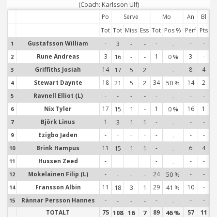
(Coach: Karlsson Ulf)
Po
Serve
Mo
An
Bl
Tot
Tot
Miss
Ess
Tot
Pos %
Perf
Pts
Gustafsson William
-
3
-
-
-
.
-
-
1
1
Rune Andreas
3
16
-
-
1
0 %
3
-
2
2
Griffiths Josiah
14
17
5
2
-
.
8
4
3
3
Stewart Daynte
18
21
5
2
34
50 %
14
2
4
4
Ravnell Elliot (L)
-
-
-
-
-
.
-
-
5
5
Nix Tyler
17
15
1
-
1
0 %
16
1
6
6
Björk Linus
1
3
1
1
-
.
-
-
7
7
Ezigbo Jaden
-
-
-
-
-
.
-
-
9
9
Brink Hampus
11
15
1
1
-
.
6
4
10
1
Hussen Zeed
-
-
-
-
-
.
-
-
11
1
Mokelainen Filip (L)
-
-
-
-
24
50 %
-
-
12
1
Fransson Albin
11
18
3
1
29
41 %
10
-
14
1
Rännar Persson Hannes
-
-
-
-
-
.
-
-
15
1
TOTALT
75
108
16
7
89
46 %
57
11