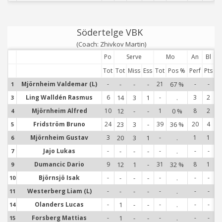
Södertelge VBK
(Coach: Zhivkov Martin)
Po
Serve
Mo
An
Bl
Tot
Tot
Miss
Ess
Tot
Pos %
Perf
Pts
Mjörnheim Valdemar (L)
-
-
-
-
21
67 %
-
-
1
1
Ling Walldén Rasmus
6
14
3
1
-
.
3
2
3
3
Mjörnheim Alfred
10
12
-
-
1
0 %
8
2
4
4
Fridström Bruno
24
23
3
-
39
36 %
20
4
5
5
Mjörnheim Gustav
3
20
3
1
-
.
1
1
6
6
Jajo Lukas
-
-
-
-
-
.
-
-
7
7
Dumancic Dario
9
12
1
-
31
32 %
8
1
9
9
Björnsjö Isak
-
-
-
-
-
.
-
-
10
1
Westerberg Liam (L)
-
-
-
-
-
.
-
-
11
1
Olanders Lucas
-
1
-
-
-
.
-
-
14
1
Forsberg Mattias
-
1
-
-
-
.
-
-
15
1