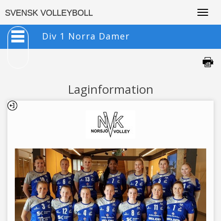
Togg
SVENSK VOLLEYBOLL
navig
Div 1 Norra Damer
Laginformation