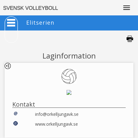
Togg
SVENSK VOLLEYBOLL
navig
Elitserien
Laginformation
Kontakt
info@orkelljungavk.se
www.orkelljungavk.se