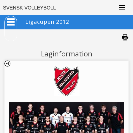
Togg
SVENSK VOLLEYBOLL
navig
Ligacupen 2012
Laginformation