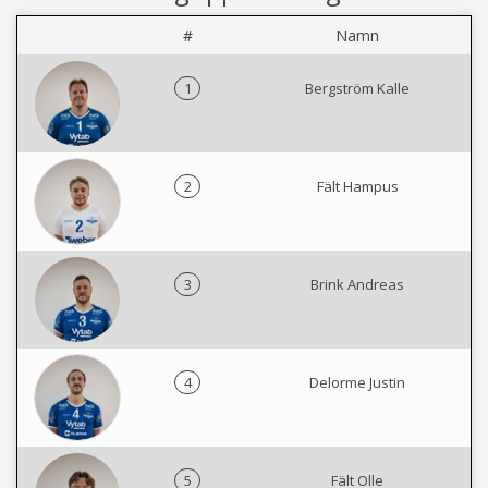
#
Namn
1
Bergström Kalle
2
Fält Hampus
3
Brink Andreas
4
Delorme Justin
5
Fält Olle