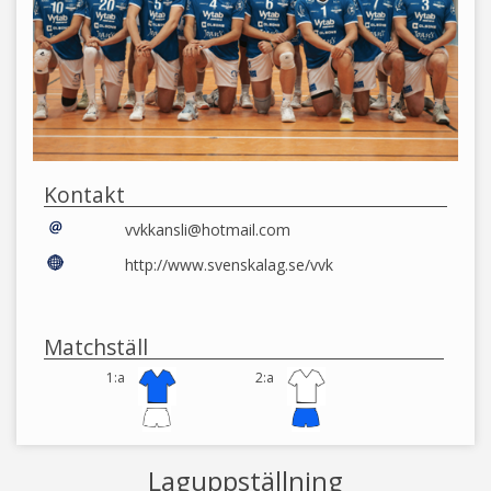
Kontakt
vvkkansli@hotmail.com
http://www.svenskalag.se/vvk
Matchställ
1:a
2:a
Laguppställning