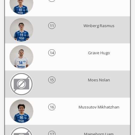
11
Winberg Rasmus
14
Grave Hugo
15
Moes Nolan
16
Mussutov Mikhatzhan
17
Maineborn Liam