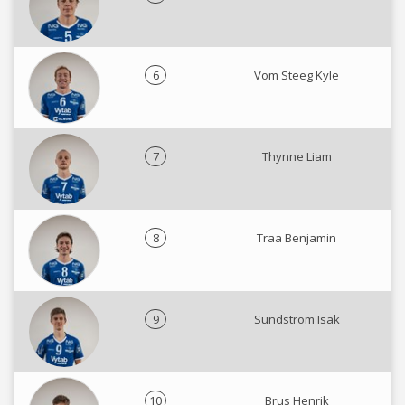
6
Vom Steeg Kyle
7
Thynne Liam
8
Traa Benjamin
9
Sundström Isak
10
Brus Henrik