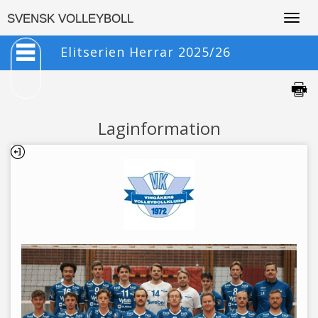
Togg
SVENSK VOLLEYBOLL
navig
Elitserien Herrar 2025/26
Laginformation