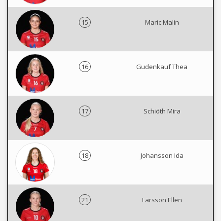
15
Maric Malin
16
Gudenkauf Thea
17
Schiöth Mira
18
Johansson Ida
21
Larsson Ellen