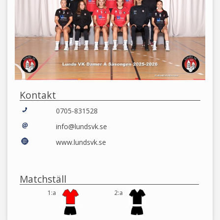
Kontakt
0705-831528
info@lundsvk.se
www.lundsvk.se
Matchställ
1:a
2:a