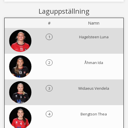
Laguppställning
#
Namn
1
Hagelsteen Luna
2
Åhman Ida
3
Widaeus Vendela
4
Bengtson Thea