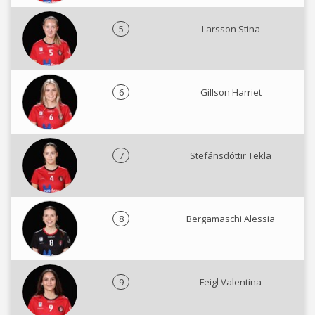
5
Larsson Stina
6
Gillson Harriet
7
Stefánsdóttir Tekla
8
Bergamaschi Alessia
9
Feigl Valentina