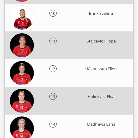
10
Brink Evelina
11
Stojcevic Filippa
12
Håkansson Ellen
13
Holmkvist Elsa
14
Matthews Lana