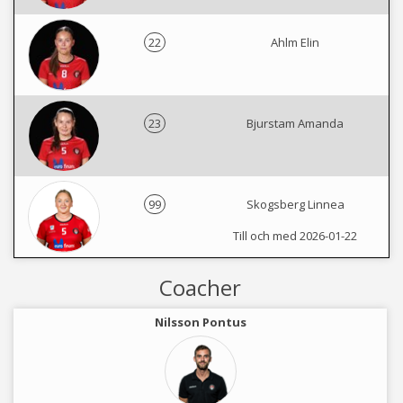
22
Ahlm Elin
23
Bjurstam Amanda
99
Skogsberg Linnea
Till och med 2026-01-22
Coacher
Nilsson Pontus