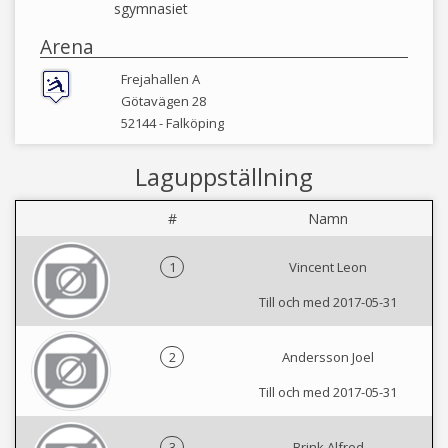
sgymnasiet
Arena
Frejahallen A
Götavägen 28
52144 -
Falköping
Laguppställning
#
Namn
1
Vincent Leon
Till och med 2017-05-31
2
Andersson Joel
Till och med 2017-05-31
3
Brink Alfred