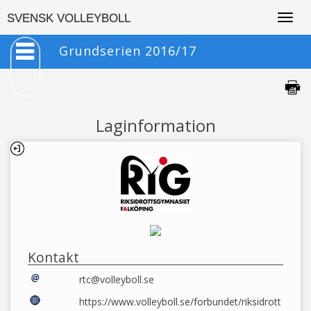
Togg
SVENSK VOLLEYBOLL
navig
Grundserien 2016/17
Laginformation
Kontakt
rtc@volleyboll.se
https://www.volleyboll.se/forbundet/riksidrott