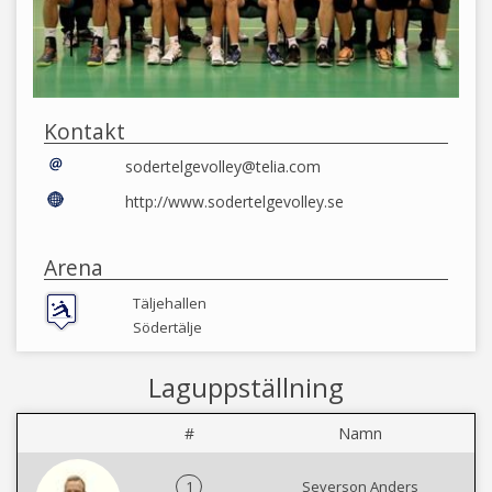
Kontakt
sodertelgevolley@telia.com
http://www.sodertelgevolley.se
Arena
Täljehallen
Södertälje
Laguppställning
#
Namn
1
Severson Anders